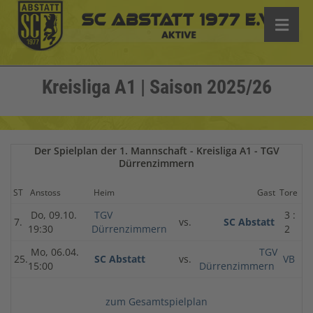
Kreisliga A1 | Saison 2025/26
Der Spielplan der 1. Mannschaft - Kreisliga A1 - TGV
Dürrenzimmern
ST
Anstoss
Heim
Gast
Tore
Do, 09.10.
TGV
3 :
7.
vs.
SC Abstatt
19:30
Dürrenzimmern
2
Mo, 06.04.
TGV
25.
SC Abstatt
vs.
VB
15:00
Dürrenzimmern
zum Gesamtspielplan