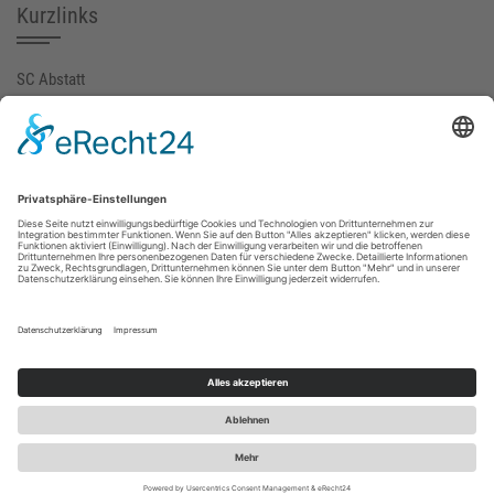
Kurzlinks
SC Abstatt
SGM-ABI (extern)
FuPa
fussball.de
Gemeinde Abstatt
Social Media
© 2023 SC Abstatt 1977 e.V | Erstellt mit
zLiga