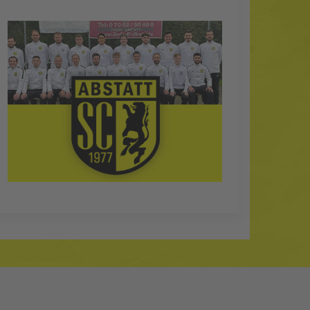
chhausen die beste
 Massenbachhausen
 zu können.
eld.
as), Demiral,
Bearbeiten