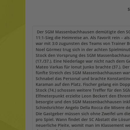
S
Der SGM Massenbachhausen demütigte den SC Ab
11:1-Sieg die Heimreise an. Als Favorit rein – 
war mit 3:0 zugunsten des Teams von Trainer 
Noel Görmez trug sich in der achten Spielminut
Stock den Vorsprung des SGM Massenbachhausen
(17./37.). Eine Niederlage war nicht nach de
Mateo Varkas für Ionut Junko brachte (37.). Der
fünfte Streich des SGM Massenbachhausen warP
Schnabel das Personal und brachte Konstantino
Karaman auf den Platz. Fischer gelang ein Doppe
Stock (74.) schossen weitere Treffer für den 
Elfmeterpunkt erzielte Leon Beckert den Ehrentr
besorgte und den SGM Massenbachhausen inklus
Schiedsrichter Angelo Della Rocca die Misere d
Die Gastgeber müssen sich ohne Zweifel um die
pro Spiel. Wann findet der SC Abstatt die Lös
neuerliche Pleite, womit man im Klassement wei