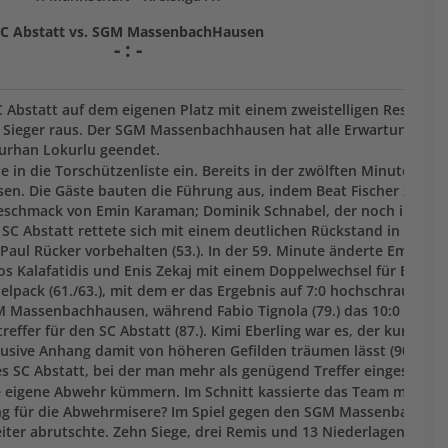
C Abstatt vs. SGM MassenbachHausen
- : -
statt auf dem eigenen Platz mit einem zweistelligen Resultat 
als Sieger raus. Der SGM Massenbachhausen hat alle Erwartungen erf
Burhan Lokurlu geendet.
e in die Torschützenliste ein. Bereits in der zwölften Minute erh
. Die Gäste bauten die Führung aus, indem Beat Fischer zwei Tr
m Geschmack von Emin Karaman; Dominik Schnabel, der noch im er
 SC Abstatt rettete sich mit einem deutlichen Rückstand in die H
aul Rücker vorbehalten (53.). In der 59. Minute änderte Emin K
s Kalafatidis und Enis Zekaj mit einem Doppelwechsel für Enes 
lpack (61./63.), mit dem er das Ergebnis auf 7:0 hochschraubte. R
SGM Massenbachhausen, während Fabio Tignola (79.) das 10:0 marki
effer für den SC Abstatt (87.). Kimi Eberling war es, der kurz vor
ive Anhang damit von höheren Gefilden träumen lässt (90.). Sch
es SC Abstatt, bei der man mehr als genügend Treffer eingesteckt 
 eigene Abwehr kümmern. Im Schnitt kassierte das Team mehr als
ung für die Abwehrmisere? Im Spiel gegen den SGM Massenbachhau
ter abrutschte. Zehn Siege, drei Remis und 13 Niederlagen hat d