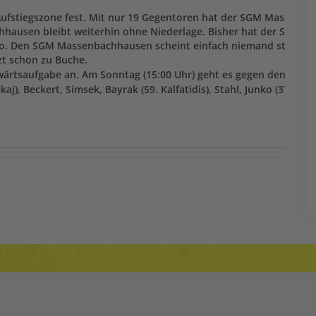
ufstiegszone fest. Mit nur 19 Gegentoren hat der SGM Massenba
chhausen bleibt weiterhin ohne Niederlage. Bisher hat der SGM
to. Den SGM Massenbachhausen scheint einfach niemand stoppen
zt schon zu Buche.
wärtsaufgabe an. Am Sonntag (15:00 Uhr) geht es gegen den SC Ilsf
aj), Beckert, Simsek, Bayrak (59. Kalfatidis), Stahl, Junko (37. Vark