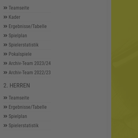
Teamseite
Kader
Ergebnisse/Tabelle
und trat mit einem
Spielplan
üllt. Das Hinspiel
Spielerstatistik
öhte Maximilian
Pokalspiele
effer nachlegte
Archiv-Team 2023/24
sten Durchgang
albzeitpause. Der
Archiv-Team 2022/23
araman; Dominik
Bayrak und Tayfun
2. HERREN
ücker (69.) und
erte. Vom
Teamseite
 Ultimo das 11:1
Ergebnisse/Tabelle
ließlich beendete
hatte.
Spielplan
 zwei Gegentreffer
Spielerstatistik
sen setzte es eine
er SC Abstatt