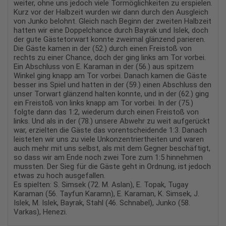
weiter, ohne uns jedoch viele Tormöglichkeiten zu erspielen.
Kurz vor der Halbzeit wurden wir dann durch den Ausgleich
von Junko belohnt. Gleich nach Beginn der zweiten Halbzeit
hatten wir eine Doppelchance durch Bayrak und Islek, doch
der gute Gästetorwart konnte zweimal glänzend parieren.
Die Gäste kamen in der (52.) durch einen Freistoß von
rechts zu einer Chance, doch der ging links am Tor vorbei.
Ein Abschluss von E. Karaman in der (56.) aus spitzem
Winkel ging knapp am Tor vorbei. Danach kamen die Gäste
besser ins Spiel und hatten in der (59.) einen Abschluss den
unser Torwart glänzend halten konnte, und in der (62.) ging
ein Freistoß von links knapp am Tor vorbei. In der (75.)
folgte dann das 1:2, wiederum durch einen Freistoß von
links. Und als in der (78.) unsere Abwehr zu weit aufgerückt
war, erzielten die Gäste das vorentscheidende 1:3. Danach
leisteten wir uns zu viele Unkonzentriertheiten und waren
auch mehr mit uns selbst, als mit dem Gegner beschäftigt,
so dass wir am Ende noch zwei Tore zum 1:5 hinnehmen
mussten. Der Sieg für die Gäste geht in Ordnung, ist jedoch
etwas zu hoch ausgefallen.
Es spielten: S. Simsek (72. M. Aslan), E. Topak, Tugay
Karaman (56. Tayfun Karamn), E. Karaman, K. Simsek, J.
Islek, M. Islek, Bayrak, Stahl (46. Schnabel), Junko (58.
Varkas), Henezi.