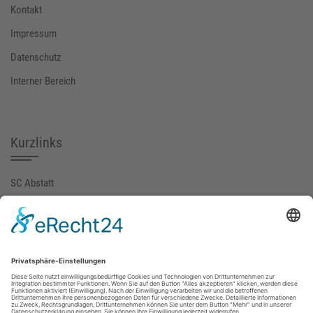
Kontakt
Impressum
Datenschutz
Interner Bereich
Kurzlinks
SC Abstatt
SGM-ABI (extern)
FuPa
fussball.de
Gemeinde Abstatt