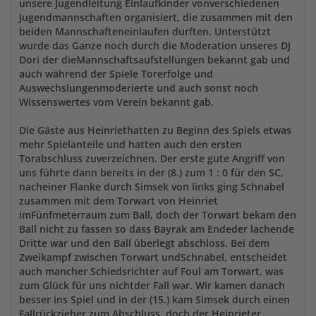
unsere Jugendleitung Einlaufkinder vonverschiedenen
Jugendmannschaften organisiert, die zusammen mit den
beiden Mannschafteneinlaufen durften. Unterstützt
wurde das Ganze noch durch die Moderation unseres DJ
Dori der dieMannschaftsaufstellungen bekannt gab und
auch während der Spiele Torerfolge und
Auswechslungenmoderierte und auch sonst noch
Wissenswertes vom Verein bekannt gab.
Die Gäste aus Heinriethatten zu Beginn des Spiels etwas
mehr Spielanteile und hatten auch den ersten
Torabschluss zuverzeichnen. Der erste gute Angriff von
uns führte dann bereits in der (8.) zum 1 : 0 für den SC,
nacheiner Flanke durch Simsek von links ging Schnabel
zusammen mit dem Torwart von Heinriet
imFünfmeterraum zum Ball, doch der Torwart bekam den
Ball nicht zu fassen so dass Bayrak am Endeder lachende
Dritte war und den Ball überlegt abschloss. Bei dem
Zweikampf zwischen Torwart undSchnabel, entscheidet
auch mancher Schiedsrichter auf Foul am Torwart, was
zum Glück für uns nichtder Fall war. Wir kamen danach
besser ins Spiel und in der (15.) kam Simsek durch einen
Fallrückzieher zum Abschluss, doch der Heinrieter