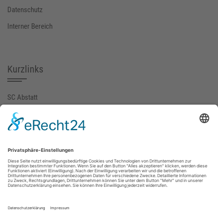
Datenschutz
Interner Bereich
Kurzlinks
SC Abstatt
SGM-ABI (extern)
FuPa
fussball.de
Gemeinde Abstatt
Social Media