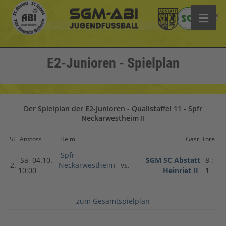
E2-Junioren - Spielplan
Der Spielplan der E2-Junioren - Qualistaffel 11 - Spfr
Neckarwestheim II
ST
Anstoss
Heim
Gast
Tore
Spfr
Sa, 04.10.
SGM SC Abstatt
8 :
2.
Neckarwestheim
vs.
10:00
Heinriet II
1
zum Gesamtspielplan