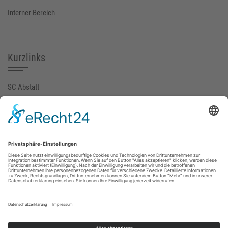
Interner Bereich
Kurzlinks
SC Abstatt
SGM-ABI (extern)
FuPa
fussball.de
Gemeinde Abstatt
Social Media