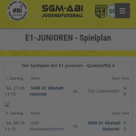
E1-JUNIOREN - Spielplan
Der Spielplan der E1-Junioren - Qualistaffel 4
1. Spieltag
Heim
Gast
Tore
Sa, 27.09.
SGM SC Abstatt
6 :
vs.
TSV Löwenstein
11:15
Heinriet
0
2. Spieltag
Heim
Gast
Tore
Sa, 04.10.
Spfr
SGM SC Abstatt
6 :
vs.
11:15
Neckarwestheim
Heinriet
2