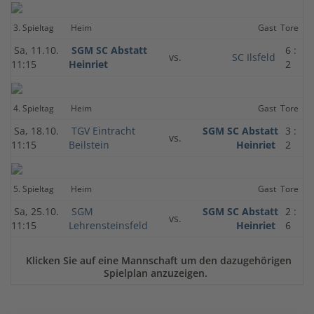
3. Spieltag
Heim
Gast
Tore
Sa, 11.10.
SGM SC Abstatt
6 :
vs.
SC Ilsfeld
11:15
Heinriet
2
4. Spieltag
Heim
Gast
Tore
Sa, 18.10.
TGV Eintracht
SGM SC Abstatt
3 :
vs.
11:15
Beilstein
Heinriet
2
5. Spieltag
Heim
Gast
Tore
Sa, 25.10.
SGM
SGM SC Abstatt
2 :
vs.
11:15
Lehrensteinsfeld
Heinriet
6
Klicken Sie auf eine Mannschaft um den dazugehörigen
Spielplan anzuzeigen.