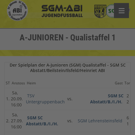
A-JUNIOREN - Qualistaffel 1
Der Spielplan der A-Junioren (SGM) Qualistaffel - SGM SC
Abstatt/Beilstein/Ilsfeld/Heinriet ABI
ST
Anstoss
Heim
Gast
Tore
Sa,
TSV
SGM SC
2 :
1.
20.09.
vs.
Untergruppenbach
Abstatt/B./I./H.
2
16:00
Sa,
SGM SC
6 :
2.
27.09.
vs.
SGM Lehrensteinsfeld
Abstatt/B./I./H.
1
16:00