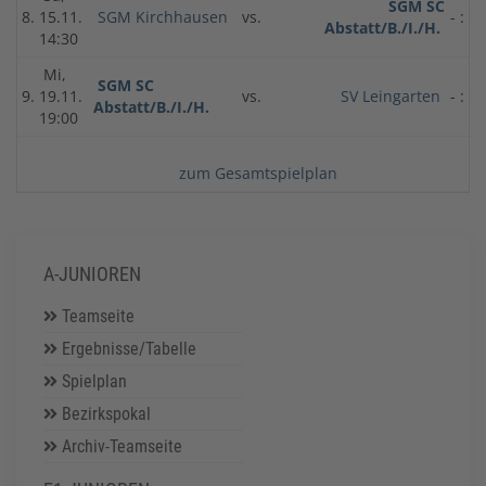
SGM SC
8.
15.11.
SGM Kirchhausen
vs.
- : -
Abstatt/B./I./H.
14:30
Mi,
SGM SC
9.
19.11.
vs.
SV Leingarten
- : -
Abstatt/B./I./H.
19:00
zum Gesamtspielplan
A-JUNIOREN
Teamseite
Ergebnisse/Tabelle
Spielplan
Bezirkspokal
Archiv-Teamseite