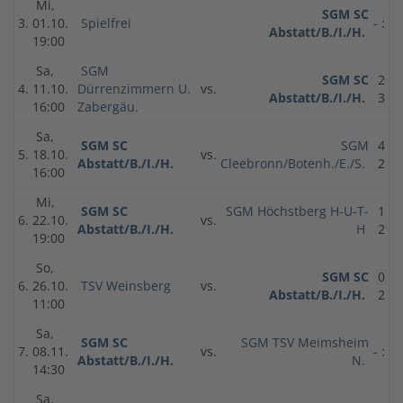
Mi,
SGM SC
3.
01.10.
Spielfrei
- : -
Abstatt/B./I./H.
19:00
Sa,
SGM
SGM SC
2 :
4.
11.10.
Dürrenzimmern U.
vs.
Abstatt/B./I./H.
3
16:00
Zabergäu.
Sa,
SGM SC
SGM
4 :
5.
18.10.
vs.
Abstatt/B./I./H.
Cleebronn/Botenh./E./S.
2
16:00
Mi,
SGM SC
SGM Höchstberg H-U-T-
1 :
6.
22.10.
vs.
Abstatt/B./I./H.
H
2
19:00
So,
SGM SC
0 :
6.
26.10.
TSV Weinsberg
vs.
Abstatt/B./I./H.
2
11:00
Sa,
SGM SC
SGM TSV Meimsheim
7.
08.11.
vs.
- : -
Abstatt/B./I./H.
N.
14:30
Sa,